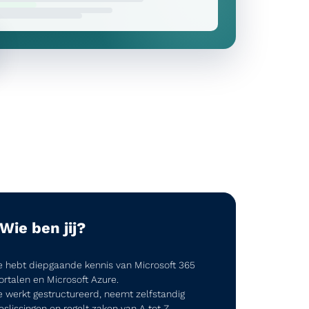
Wie ben jij?
e hebt diepgaande kennis van Microsoft 365
ortalen en Microsoft Azure.
e werkt gestructureerd, neemt zelfstandig
eslissingen en regelt zaken van A tot Z.