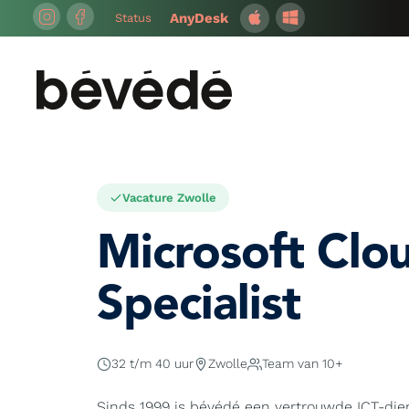
Ga
Status
naar
de
inhoud
Vacature Zwolle
Microsoft Clo
Specialist
32 t/m 40 uur
Zwolle
Team van 10+
Sinds 1999 is bévédé een vertrouwde ICT-die