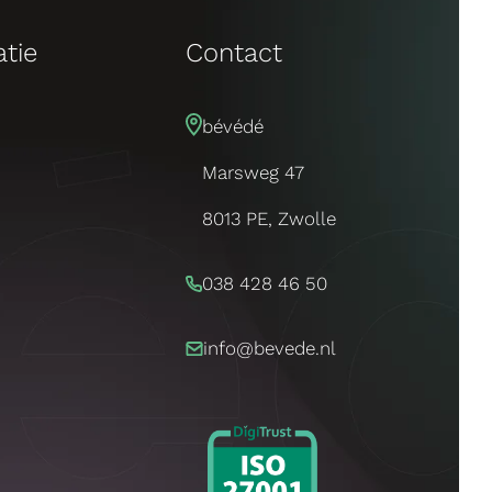
atie
Contact
bévédé
Marsweg 47
8013 PE, Zwolle
038 428 46 50
info@bevede.nl