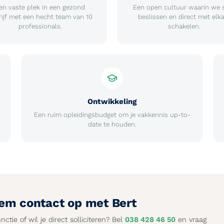
en vaste plek in een gezond
Een open cultuur waarin we 
rijf met een hecht team van 10
beslissen en direct met elk
professionals.
schakelen.
Ontwikkeling
Een ruim opleidingsbudget om je vakkennis up-to-
date te houden.
em contact op met Bert
ctie of wil je direct solliciteren? Bel
038 428 46 50
en vraag