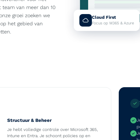
t team van meer dan 10
 onze groei zoeken we
Cloud First
e op het gebied van
Focus op M365 & Azure
tten.
Structuur & Beheer
J
p
Je hebt volledige controle over Microsoft 365,
J
Intune en Entra. Je schoont policies op en
b